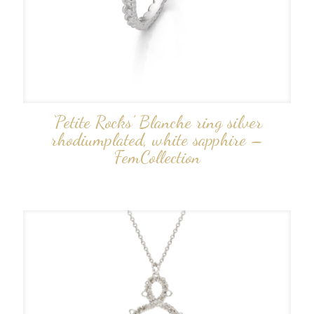
‘Petite Rocks’ Blanche ring silver
rhodiumplated, white sapphire –
FemCollection