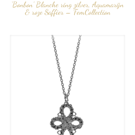
‘Bonbon’ Blanche ring zilver, Aquamarijn
& roze Saffier – FemCollection