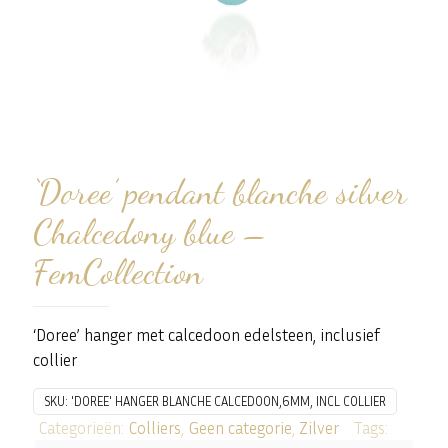
‘Doree’ pendant blanche silver
Chalcedony blue –
FemCollection
‘Doree’ hanger met calcedoon edelsteen, inclusief
collier
SKU:
'DOREE' HANGER BLANCHE CALCEDOON,6MM, INCL COLLIER
Categorieën:
Colliers
,
Geen categorie
,
Zilver
Tags: