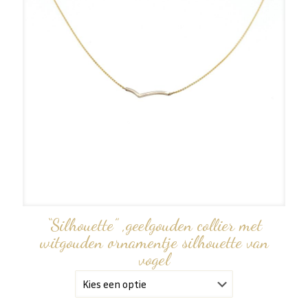
“Silhouette” ,geelgouden collier met
witgouden ornamentje silhouette van
vogel