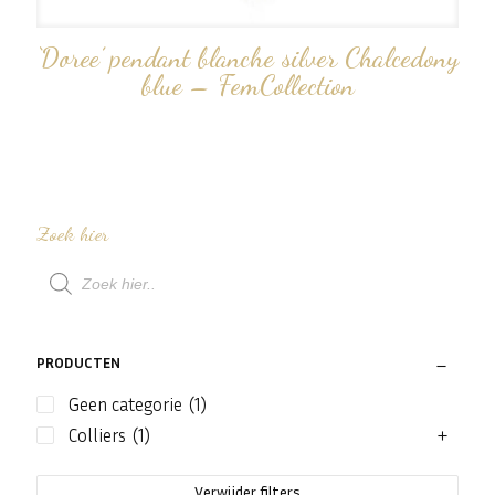
‘Doree’ pendant blanche silver Chalcedony
blue – FemCollection
Zoek hier
Producten
zoeken
PRODUCTEN
Geen categorie
(1)
Colliers
(1)
Verwijder filters