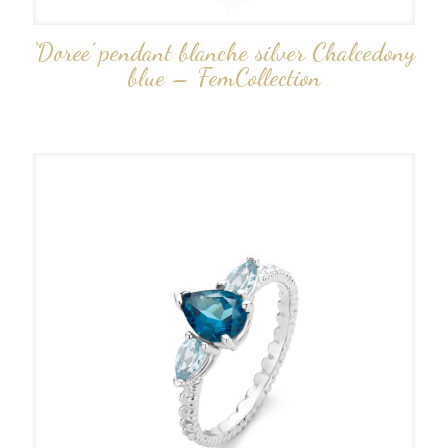
‘Doree’ pendant blanche silver Chalcedony
blue – FemCollection