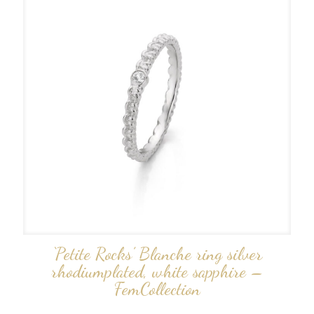
‘Petite Rocks’ Blanche ring silver
rhodiumplated, white sapphire –
FemCollection