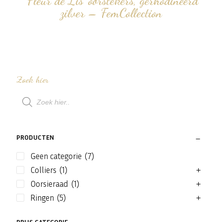
‘Fleur de Lis’ oorstekers, gerhodineerd
zilver – FemCollection
Zoek hier
Producten
zoeken
PRODUCTEN
Geen categorie
(7)
Colliers
(1)
Oorsieraad
(1)
Ringen
(5)
PRIJS CATEGORIE