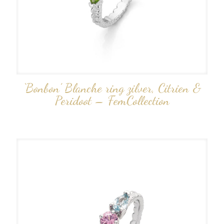
‘Bonbon’ Blanche ring zilver, Citrien &
Peridoot – FemCollection