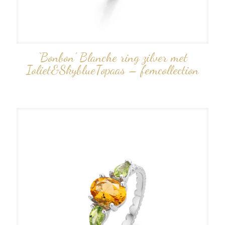
‘Bonbon’ Blanche ring zilver met
Ioliet&SkyblueTopaas – femcollection