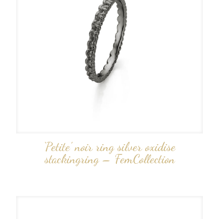
‘Petite’ noir ring silver oxidise
stackingring – FemCollection