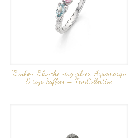
‘Bonbon’ Blanche ring zilver, Aquamarijn
& roze Saffier – FemCollection