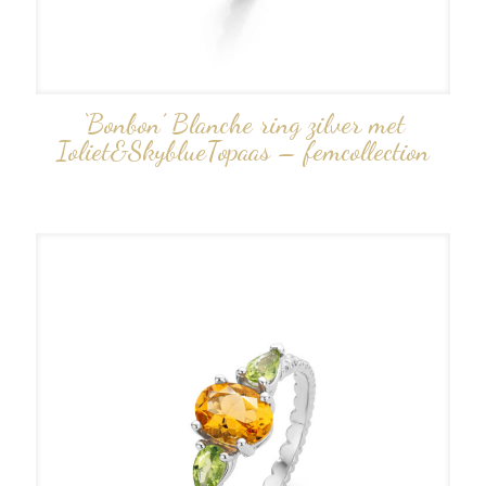
‘Bonbon’ Blanche ring zilver met
Ioliet&SkyblueTopaas – femcollection