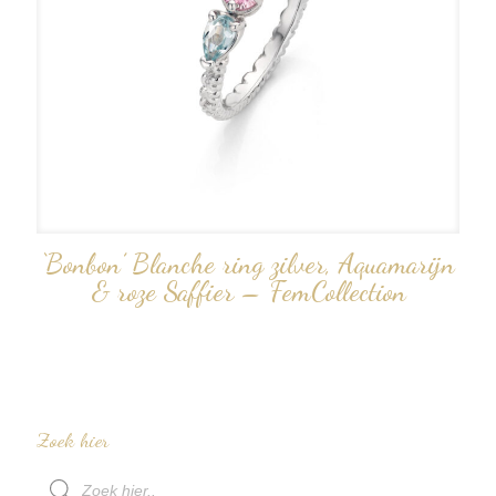
‘Bonbon’ Blanche ring zilver, Aquamarijn
& roze Saffier – FemCollection
Zoek hier
Producten
zoeken