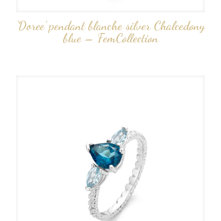
‘Doree’ pendant blanche silver Chalcedony
blue – FemCollection