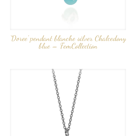
‘Doree’ pendant blanche silver Chalcedony
blue – FemCollection