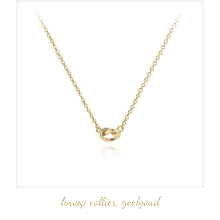
knoop collier, geelgoud