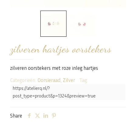
zilveren hartjes oorstekers
zilveren oorstekers met roze inleg hartjes
Categorieën:
Oorsieraad
,
Zilver
Tag:
https://atelierq.nl/?
post_type=product&p=1324&preview=true
Share