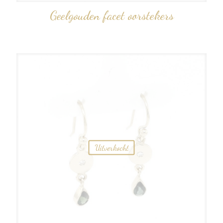
Geelgouden facet oorstekers
Uitverkocht