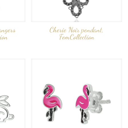
angers
Cherie Noir pendant,
ion
FemCollection