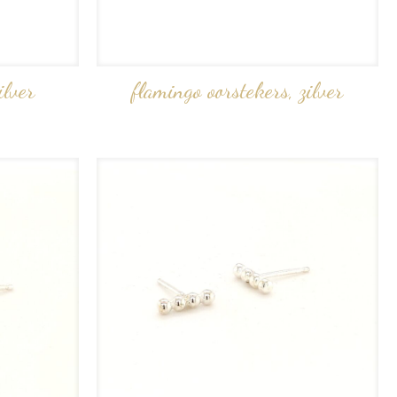
ilver
flamingo oorstekers, zilver