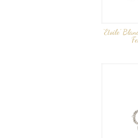
‘Etoile’ Bla
Fe