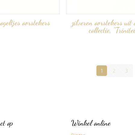
vogeltjes oorstekers
zilveren oorstekers uit
collectie, “Trinitei
1
2
3
ct op
Winkel online