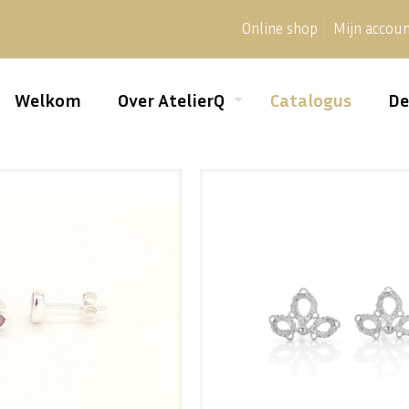
Online shop
Mijn accou
Welkom
Over AtelierQ
Catalogus
De