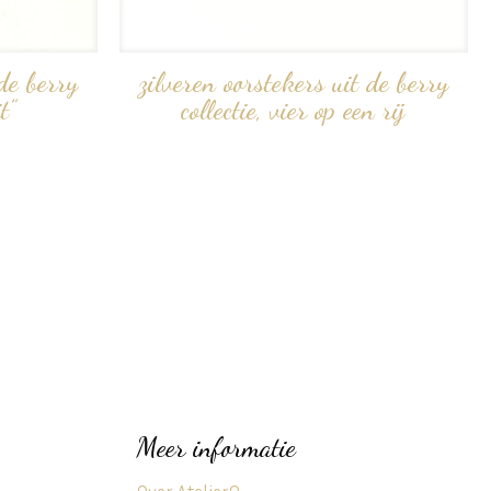
 de berry
zilveren oorstekers uit de berry
t”
collectie, vier op een rij
Meer informatie