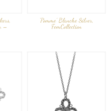
kers,
‘Pomme’ Blanche Silver,
er –
FemCollection