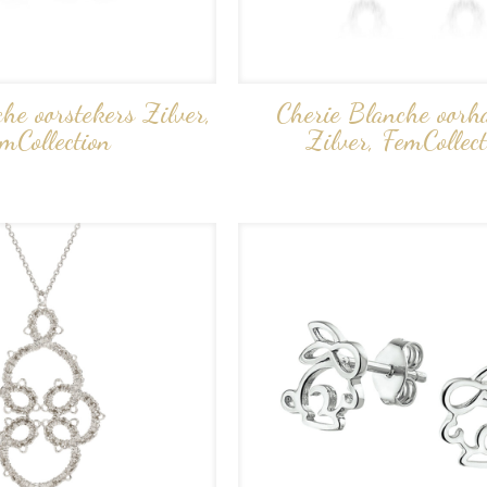
nche oorstekers Zilver,
Cherie Blanche oorh
mCollection
Zilver, FemCollect