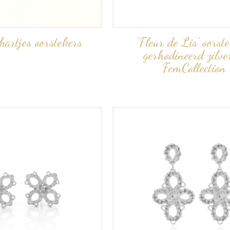
 hartjes oorstekers
‘Fleur de Lis’ oorste
gerhodineerd zilv
FemCollection