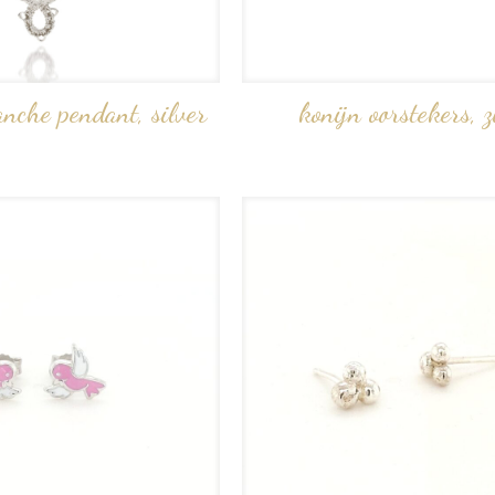
anche pendant, silver
konijn oorstekers, z