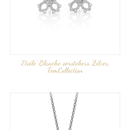
‘Etoile’ Blanche oorstekers Zilver,
FemCollection