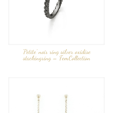
‘Petite’ noir ring silver oxidise
stackingring – FemCollection