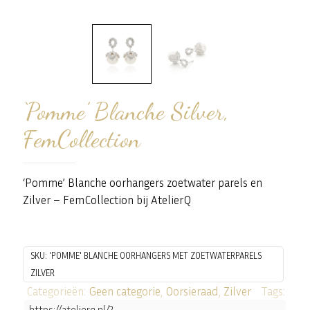
‘Pomme’ Blanche Silver,
FemCollection
‘Pomme’ Blanche oorhangers zoetwater parels en
Zilver – FemCollection bij AtelierQ
SKU:
'POMME' BLANCHE OORHANGERS MET ZOETWATERPARELS
ZILVER
Categorieën:
Geen categorie
,
Oorsieraad
,
Zilver
Tags:
https://atelierq.nl/?