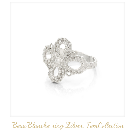
‘Beau’Blanche ring Zilver, FemCollection