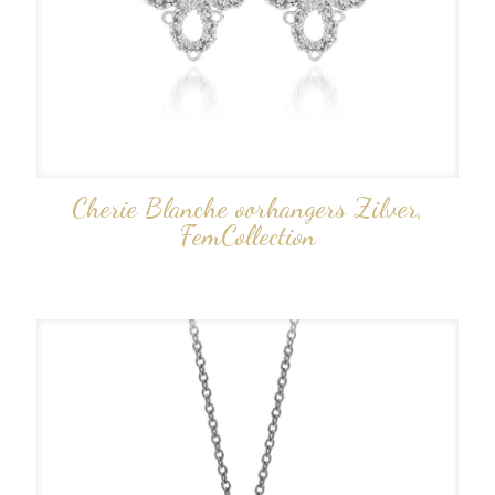
Cherie Blanche oorhangers Zilver,
FemCollection