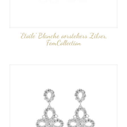
‘Etoile’ Blanche oorstekers Zilver,
FemCollection