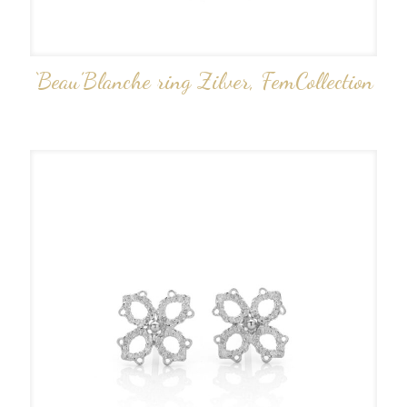
‘Beau’Blanche ring Zilver, FemCollection