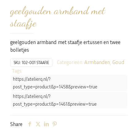
geelgouden armband met
staafje
geelgouden armband met staafje ertussen en twee
bolletjes
Categorieën:
Armbanden
,
Goud
SKU:
102-001 STAAFJE
Tags:
https://atelierq.nl/?
post_type=product&p=1458&preview=true
https://atelierq.nl/?
post_type=product&p=1461&preview=true
Share