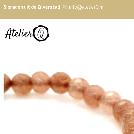
Sieraden uit de Zilverstad
info@atelierQ.nl