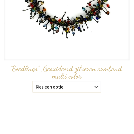
“Seedlings” ,Geoxideerd zilveren armband,
multi color