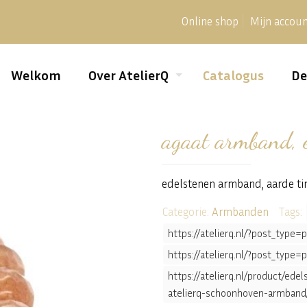
Online shop
Mijn accou
Welkom
Over AtelierQ
Catalogus
De
agaat armband, 
edelstenen armband, aarde tin
Categorie:
Armbanden
Tags:
https://atelierq.nl/?post_typ
https://atelierq.nl/?post_typ
https://atelierq.nl/product/ed
atelierq-schoonhoven-armband