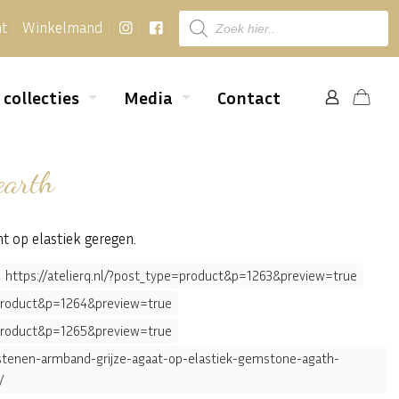
Producten
nt
Winkelmand
zoeken
 collecties
Media
Contact
earth
t op elastiek geregen.
https://atelierq.nl/?post_type=product&p=1263&preview=true
e=product&p=1264&preview=true
e=product&p=1265&preview=true
elstenen-armband-grijze-agaat-op-elastiek-gemstone-agath-
/