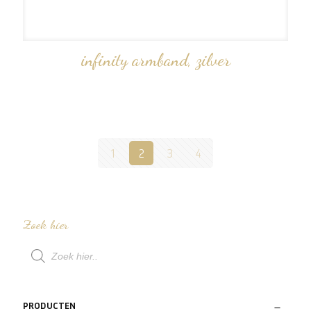
infinity armband, zilver
1
2
3
4
Zoek hier
Producten
zoeken
PRODUCTEN