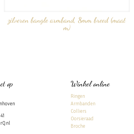
zilveren bangle armband, 8mm breed (maat
m)
ct op
Winkel online
Ringen
nhoven
Armbanden
Colliers
141
Oorsieraad
rQ.nl
Broche