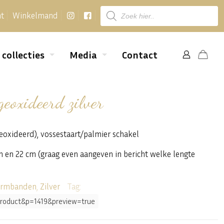
Producten
nt
Winkelmand
zoeken
 collecties
Media
Contact
eoxideerd zilver
eoxideerd), vossestaart/palmier schakel
 en 22 cm (graag even aangeven in bericht welke lengte
rmbanden
,
Zilver
Tag:
e=product&p=1419&preview=true