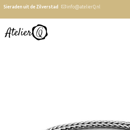
Sieraden uit de Zilverstad
info@atelierQ.nl