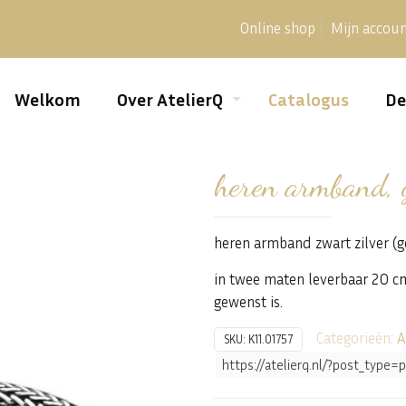
Online shop
Mijn accou
Welkom
Over AtelierQ
Catalogus
De
heren armband, g
heren armband zwart zilver (g
in twee maten leverbaar 20 cm
gewenst is.
Categorieën:
A
SKU:
K11.01757
https://atelierq.nl/?post_typ