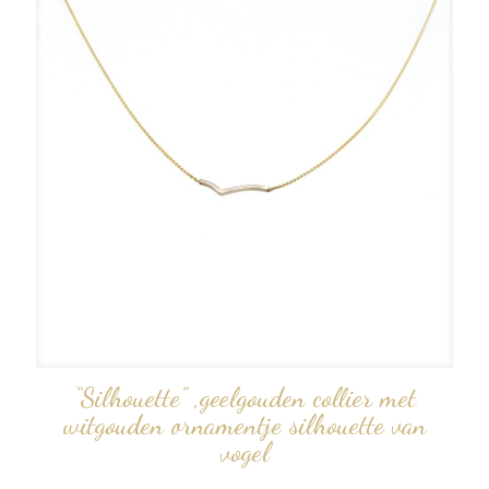
“Silhouette” ,geelgouden collier met
witgouden ornamentje silhouette van
vogel