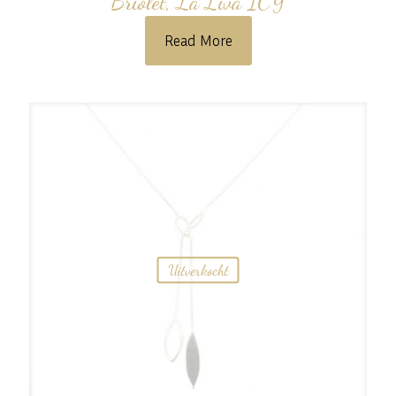
Briolet, La Liva ICY
Read More
Uitverkocht