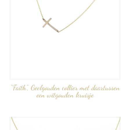
“Faith”, Geelgouden collier met daartussen
een witgouden kruisje