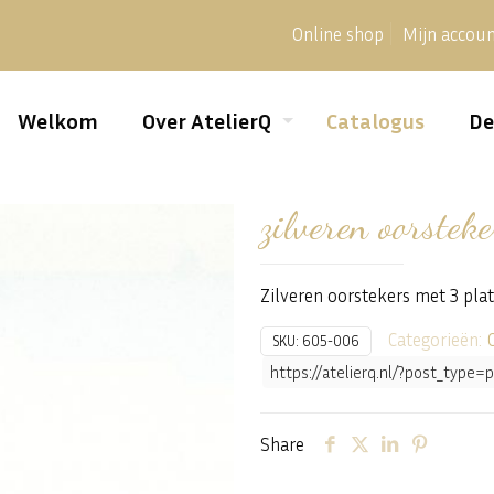
Online shop
Mijn accou
Welkom
Over AtelierQ
Catalogus
De
zilveren oorsteke
Zilveren oorstekers met 3 pla
Categorieën:
SKU:
605-006
https://atelierq.nl/?post_typ
Share