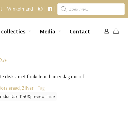
Producten
nt
Winkelmand
zoeken
 collecties
Media
Contact
rs
tte disks, met fonkelend hamerslag motief.
Oorsieraad
,
Zilver
Tag:
e=product&p=1140&preview=true