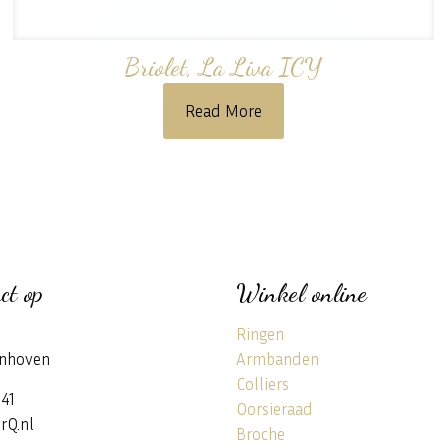
Briolet, La Liva ICY
Read More
ct op
Winkel online
Ringen
nhoven
Armbanden
Colliers
141
Oorsieraad
rQ.nl
Broche