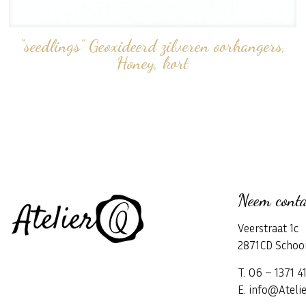
“seedlings” Geoxideerd zilveren oorhangers,
Honey, kort
Neem conta
Veerstraat 1c
2871CD Schoo
T. 06 – 1371 4
E. info@Atelie