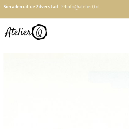
Sieraden uit de Zilverstad
info@atelierQ.nl