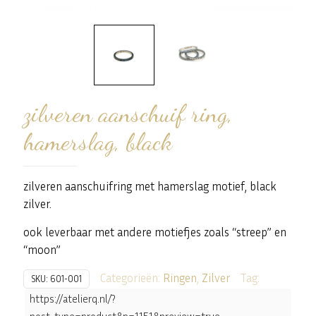
zilveren aanschuif ring,
hamerslag, black
zilveren aanschuifring met hamerslag motief, black
zilver.
ook leverbaar met andere motiefjes zoals “streep” en
“moon”
Categorieën:
Ringen
,
Zilver
Tag:
SKU:
601-001
https://atelierq.nl/?