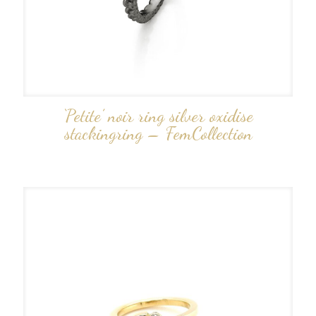
‘Petite’ noir ring silver oxidise
stackingring – FemCollection