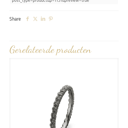
post_type=product&p=1151&preview=true
Share
Gerelateerde producten