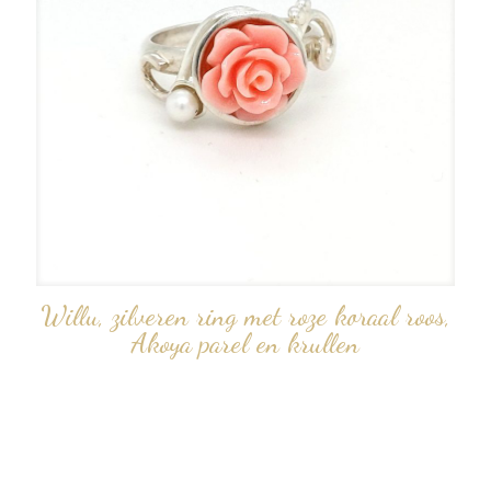
Willu, zilveren ring met roze koraal roos,
Akoya parel en krullen