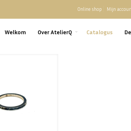
Online shop
Mijn accou
Welkom
Over AtelierQ
Catalogus
De