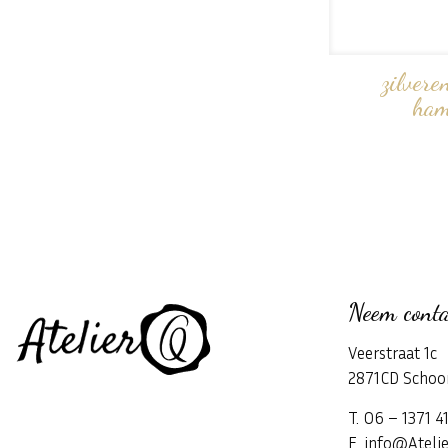
zilvere
ham
Neem conta
Veerstraat 1c
2871CD Schoo
T. 06 – 1371 4
E. info@Atelie