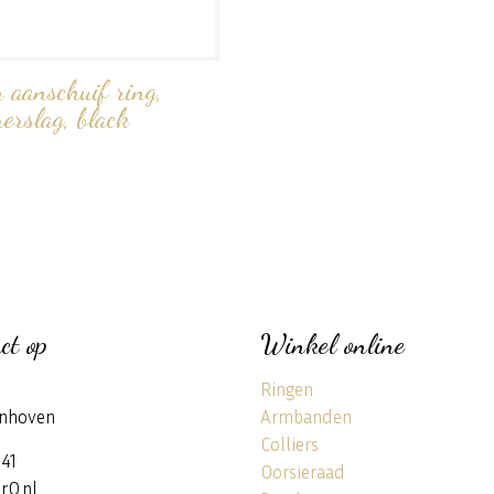
n aanschuif ring,
erslag, black
ct op
Winkel online
Ringen
nhoven
Armbanden
Colliers
141
Oorsieraad
rQ.nl