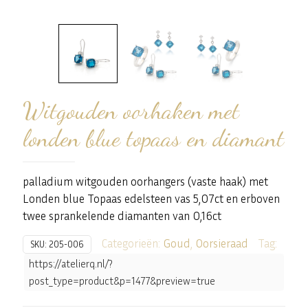
Witgouden oorhaken met
londen blue topaas en diamant
palladium witgouden oorhangers (vaste haak) met
Londen blue Topaas edelsteen vas 5,07ct en erboven
twee sprankelende diamanten van 0,16ct
Categorieën:
Goud
,
Oorsieraad
Tag:
SKU:
205-006
https://atelierq.nl/?
post_type=product&p=1477&preview=true