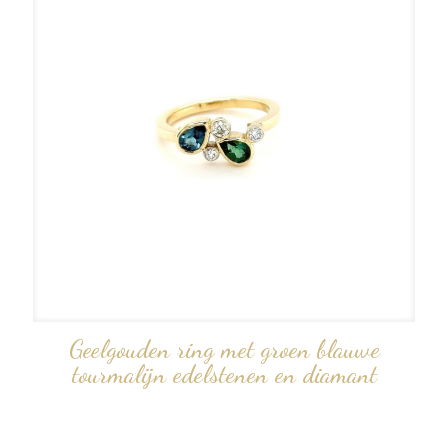
Geelgouden ring met groen blauwe
tourmalijn edelstenen en diamant