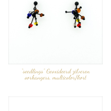
“seedlings” Geoxideerd zilveren
oorhangers, multicolor/kort