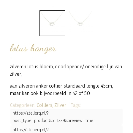
lotus hanger
zilveren lotus bloem, doorlopende/ oneindige lijn van
zilver,
aan zilveren anker collier, standaard lengte 45cm,
maar kan ook bijvoorbeeld in 42 of 50…
Categorieën:
Colliers
,
Zilver
Tags:
https://atelierq.nl/?
post_type=product&p=1339&preview=true
https://atelierq.nl/?