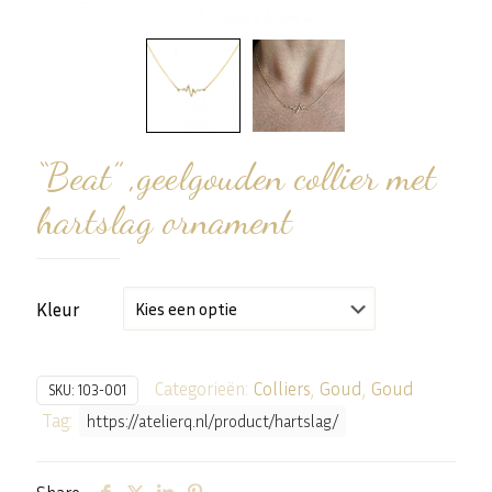
“Beat” ,geelgouden collier met
hartslag ornament
Kleur
Categorieën:
Colliers
,
Goud
,
Goud
SKU:
103-001
Tag:
https://atelierq.nl/product/hartslag/