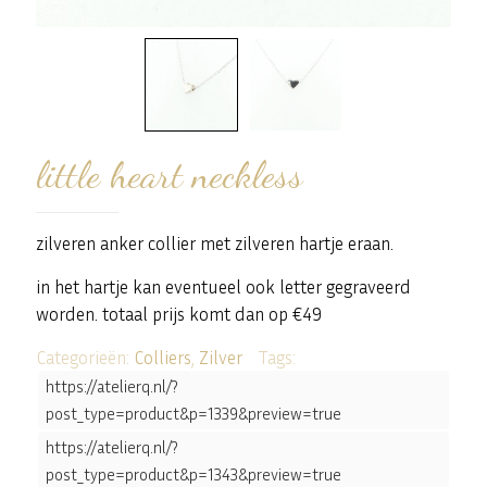
little heart neckless
zilveren anker collier met zilveren hartje eraan.
in het hartje kan eventueel ook letter gegraveerd
worden. totaal prijs komt dan op €49
Categorieën:
Colliers
,
Zilver
Tags:
https://atelierq.nl/?
post_type=product&p=1339&preview=true
https://atelierq.nl/?
post_type=product&p=1343&preview=true