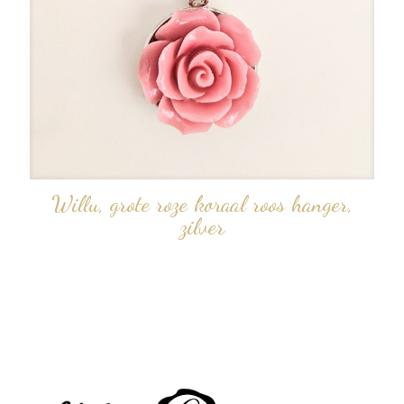
Willu, grote roze koraal roos hanger,
zilver