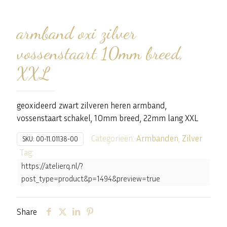
armband oxi zilver
vossenstaart 10mm breed,
XXL
geoxideerd zwart zilveren heren armband,
vossenstaart schakel, 10mm breed, 22mm lang XXL
Categorieën:
Armbanden
,
Zilver
SKU:
00-11.01138-00
Tag:
https://atelierq.nl/?
post_type=product&p=1494&preview=true
Share