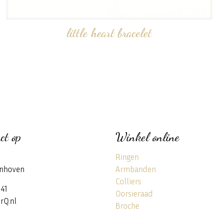
little heart bracelet
ct op
Winkel online
Ringen
nhoven
Armbanden
Colliers
141
Oorsieraad
rQ.nl
Broche