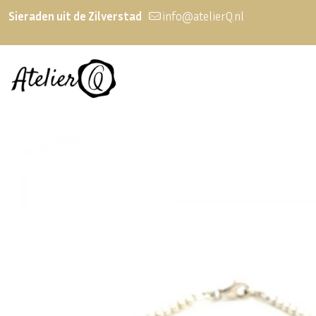
Sieraden uit de Zilverstad
info@atelierQ.nl