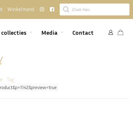
Producten
nt
Winkelmand
zoeken
 collecties
Media
Contact
d
er
Tag:
e=product&p=1142&preview=true