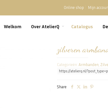
Online shop
Mijn accou
Welkom
Over AtelierQ
Catalogus
De
zilveren armban
Categorieën:
Armbanden
,
Zilv
https://atelierq.nl/?post_typ
Share