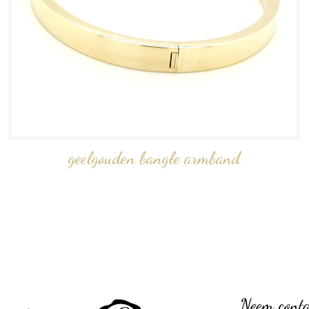
geelgouden bangle armband
Neem conta