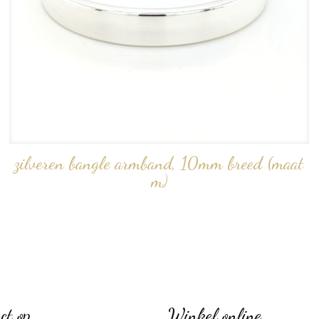
zilveren bangle armband, 10mm breed (maat
m)
ct op
Winkel online