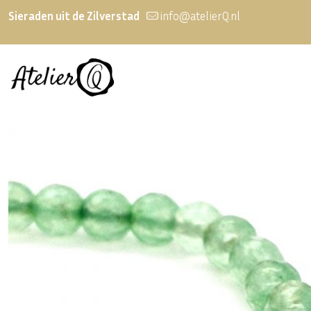
Sieraden uit de Zilverstad
info@atelierQ.nl