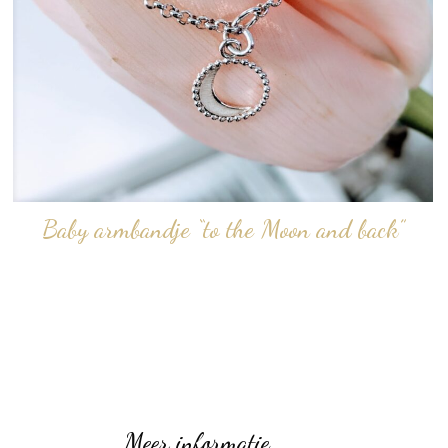
Baby armbandje “to the Moon and back”
Meer informatie