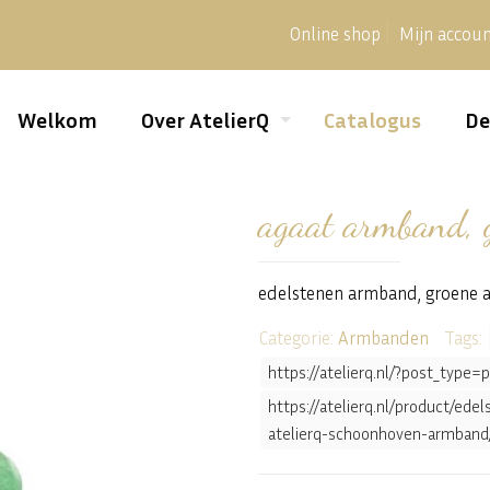
Online shop
Mijn accou
Welkom
Over AtelierQ
Catalogus
De
agaat armband, 
edelstenen armband, groene ag
Categorie:
Armbanden
Tags:
https://atelierq.nl/?post_typ
https://atelierq.nl/product/ed
atelierq-schoonhoven-armband