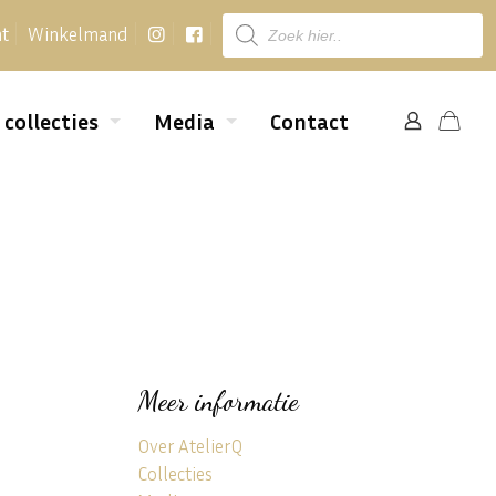
Producten
nt
Winkelmand
zoeken
 collecties
Media
Contact
Meer informatie
Over AtelierQ
Collecties