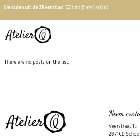
Sieraden uit de Zilverstad
info@atelierQ.nl
There are no posts on the list.
Neem conta
Veerstraat 1c
2871CD Schoo