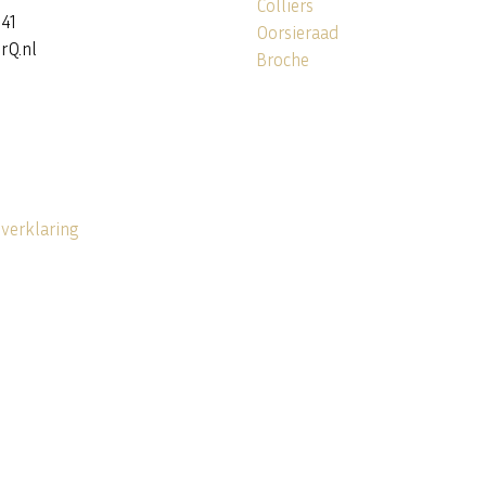
Colliers
141
Oorsieraad
rQ.nl
Broche
 verklaring