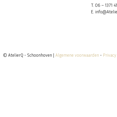
T. 06 – 1371 4
E. info@Atelie
© AtelierQ - Schoonhoven |
Algemene voorwaarden
-
Privacy