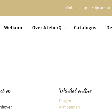
Online shop
Mijn accou
Welkom
Over AtelierQ
Catalogus
De
ct op
Winkel online
Ringen
nhoven
Armbanden