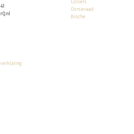
Colliers
141
Oorsieraad
rQ.nl
Broche
 verklaring