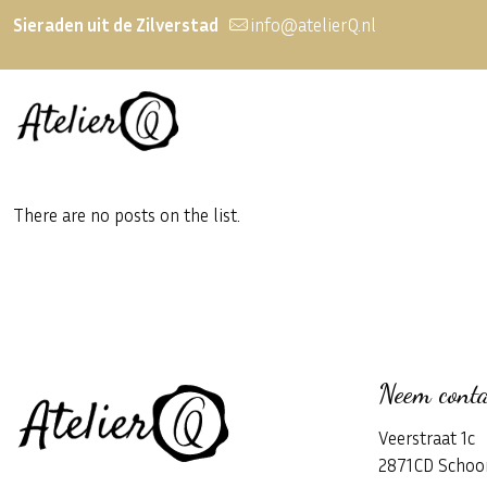
Sieraden uit de Zilverstad
info@atelierQ.nl
There are no posts on the list.
Neem conta
Veerstraat 1c
2871CD Schoo