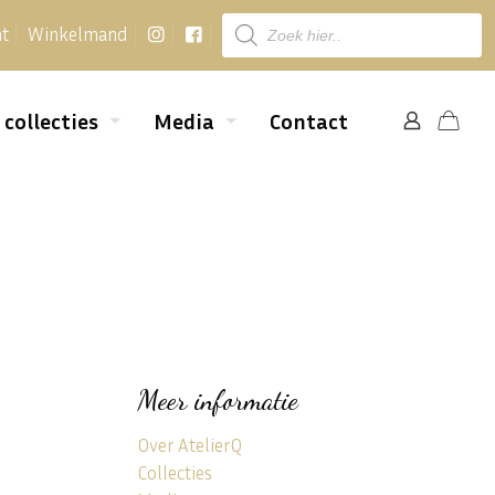
Producten
nt
Winkelmand
zoeken
 collecties
Media
Contact
Meer informatie
Over AtelierQ
Collecties