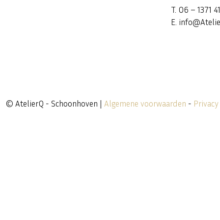
T. 06 – 1371 4
E. info@Atelie
© AtelierQ - Schoonhoven |
Algemene voorwaarden
-
Privacy