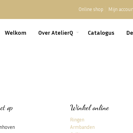
Online shop
Mijn accou
Welkom
Over AtelierQ
Catalogus
De
ct op
Winkel online
Ringen
nhoven
Armbanden