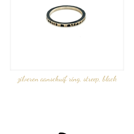
zilveren aanschuif ring, streep, black