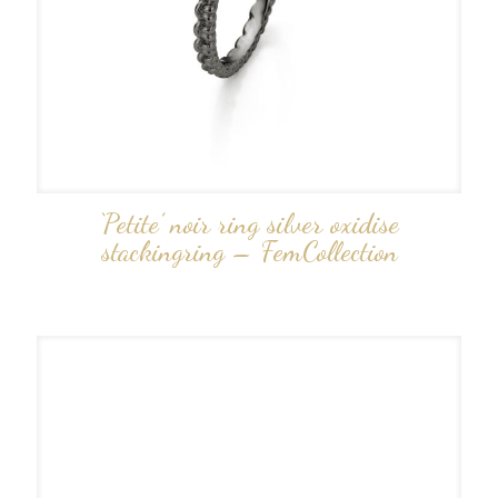
‘Petite’ noir ring silver oxidise
stackingring – FemCollection