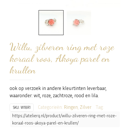
Willu, zilveren ring met roze
koraal roos, Akoya parel en
krullen
ook op verzoek in andere kleurtinten leverbaar,
waaronder: wit, roze, zachtroze, rood en lila.
Categorieën:
Ringen
,
Zilver
Tag:
SKU:
W18R1
https://atelierq.nl/product/willu-zilveren-ring-met-roze-
koraal-roos-akoya-parel-en-krullen/