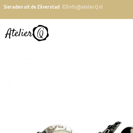
Sieraden uit de Zilverstad
info@atelierQ.nl