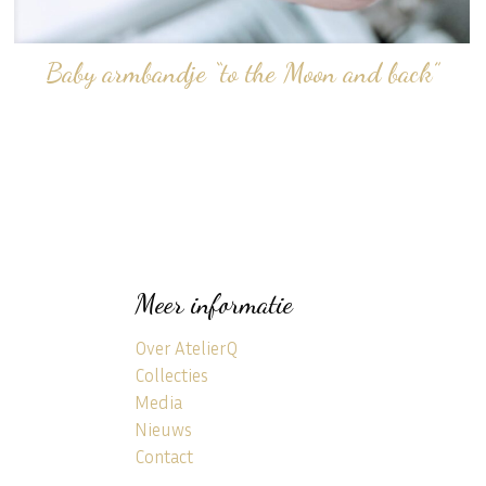
Baby armbandje “to the Moon and back”
Meer informatie
Over AtelierQ
Collecties
Media
Nieuws
Contact