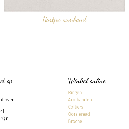
Hartjes armband
ct op
Winkel online
Ringen
nhoven
Armbanden
Colliers
141
Oorsieraad
rQ.nl
Broche