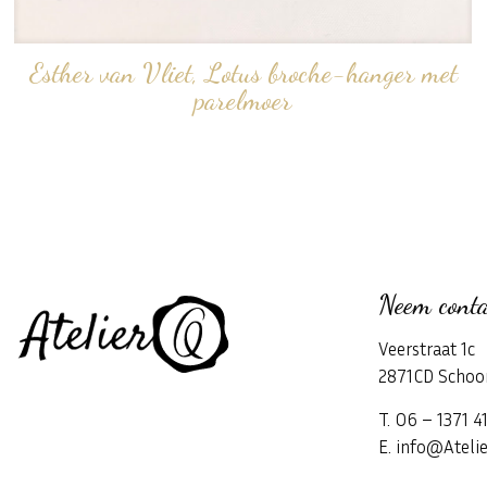
Esther van Vliet, Lotus broche-hanger met
parelmoer
Neem conta
Veerstraat 1c
2871CD Schoo
T. 06 – 1371 4
E. info@Atelie