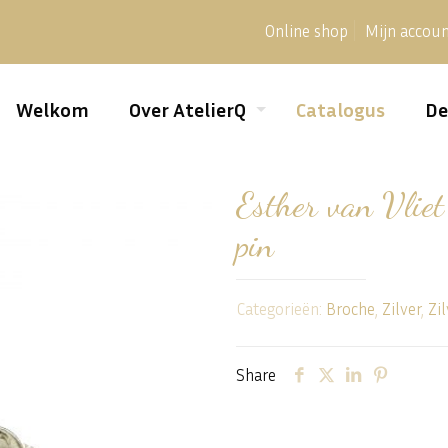
Online shop
Mijn accou
Welkom
Over AtelierQ
Catalogus
De
Esther van Vlie
pin
Categorieën:
Broche
,
Zilver
,
Zil
Share