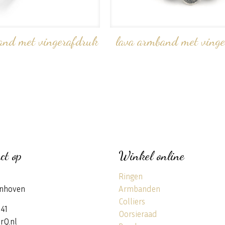
and met vingerafdruk
lava armband met vinge
ct op
Winkel online
Ringen
nhoven
Armbanden
Colliers
141
Oorsieraad
rQ.nl