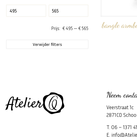
bangle armb
Prijs:
€ 495
—
€ 565
Verwijder filters
Neem conta
Veerstraat 1c
2871CD Schoo
T. 06 – 1371 4
E. info@Atelie