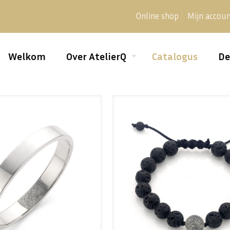
Online shop
Mijn accou
Welkom
Over AtelierQ
Catalogus
De