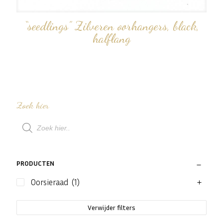
“seedlings” Zilveren oorhangers, black,
halflang
Zoek hier
Producten
zoeken
PRODUCTEN
Oorsieraad
(1)
Verwijder filters