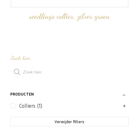
seedlings collier, zilver groen
Zoek hier
Producten
zoeken
PRODUCTEN
Colliers
(1)
Verwijder filters