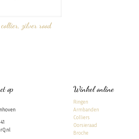
collier, zilver rood
ct op
Winkel online
Ringen
nhoven
Armbanden
Colliers
141
Oorsieraad
rQ.nl
Broche