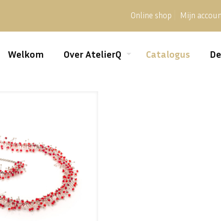
Online shop
Mijn accou
Welkom
Over AtelierQ
Catalogus
De