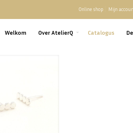
Online shop
Mijn accou
Welkom
Over AtelierQ
Catalogus
De