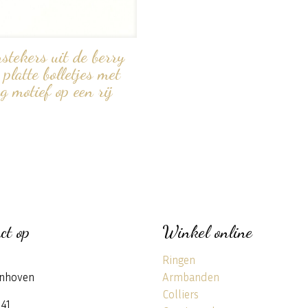
rstekers uit de berry
4 platte bolletjes met
 motief op een rij
ct op
Winkel online
Ringen
nhoven
Armbanden
Colliers
141