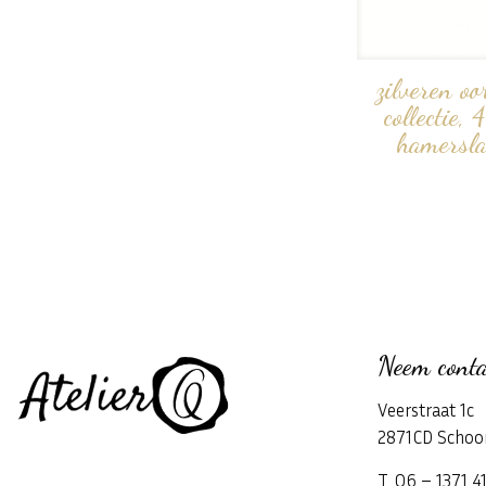
zilveren oo
collectie, 
hamerslag
Neem conta
Veerstraat 1c
2871CD Schoo
T. 06 – 1371 4