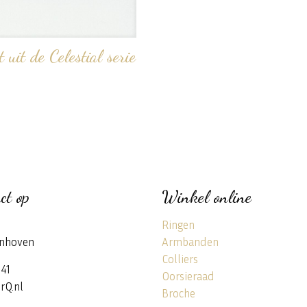
 uit de Celestial serie
ct op
Winkel online
Ringen
nhoven
Armbanden
Colliers
141
Oorsieraad
rQ.nl
Broche