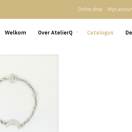
Online shop
Mijn accou
Welkom
Over AtelierQ
Catalogus
De