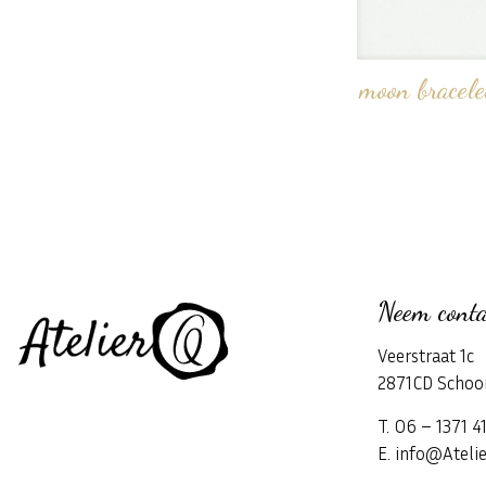
moon bracelet
Neem conta
Veerstraat 1c
2871CD Schoo
T. 06 – 1371 4
E. info@Atelie